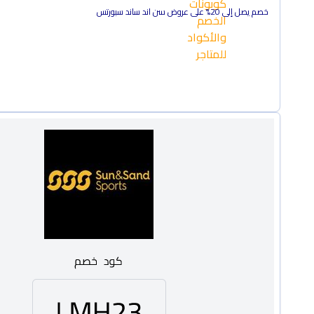
خصم يصل إلى 20% على عروض سن اند ساند سبورتس