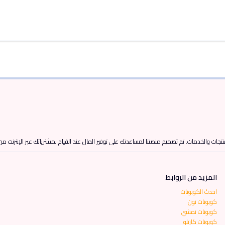
تجات والخدمات. تم تصميم منصتنا لمساعدتك على توفير المال عند القيام بمشترياتك عبر الإنترنت م
المزيد من الروابط
احدث الكوبونات
كوبونات نون
كوبونات نمشي
كوبونات كارتلو