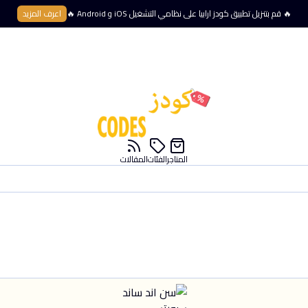
🔥 قم بتنزيل تطبيق كودز ارابيا على نظامي التشغيل iOS و Android 🔥
اعرف المزيد
المتاجر
الفئات
المقالات