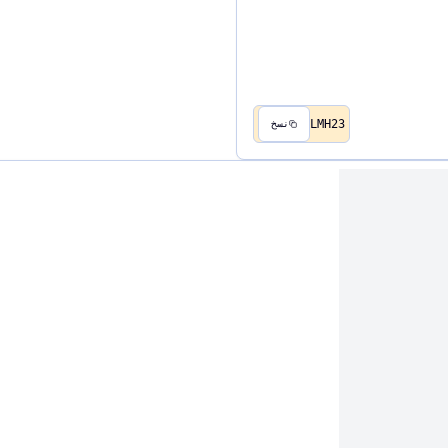
LMH23
نسخ