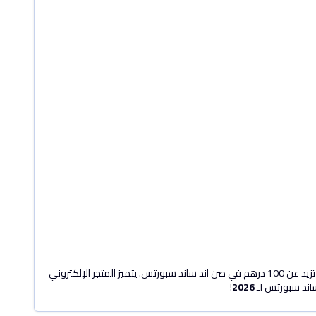
. يتيح لك هذا الكود الاستمتاع بخصم 20% على الطلبات التي تزيد عن 100 درهم في صن اند ساند سبورتس. يتميز المتجر الإلكتروني
ساند سبورتس لـ
2026
!