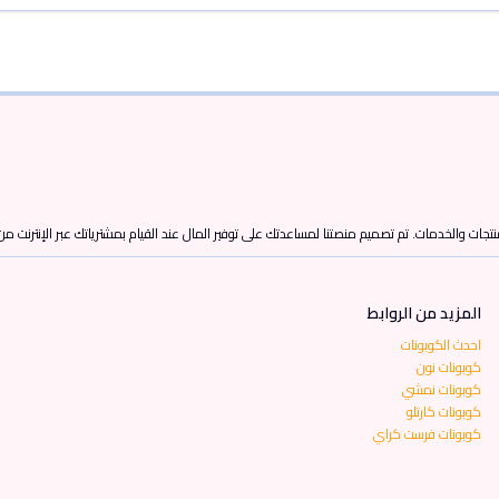
تجات والخدمات. تم تصميم منصتنا لمساعدتك على توفير المال عند القيام بمشترياتك عبر الإنترنت م
المزيد من الروابط
احدث الكوبونات
كوبونات نون
كوبونات نمشي
كوبونات كارتلو
كوبونات فرست كراي