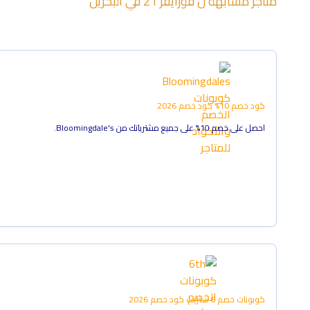
متاجر مشابهة ل
فورايفر 21
في
البحرين
كود خصم 10%
كود خصم
2026
احصل على خصم 10% على جميع مشترياتك من Bloomingdale's.
كوبونات خصم 6 ستريت
كود خصم
2026