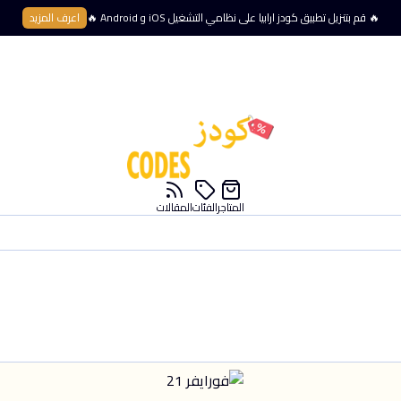
🔥 قم بتنزيل تطبيق كودز ارابيا على نظامي التشغيل iOS و Android 🔥
اعرف المزيد
المتاجر
الفئات
المقالات