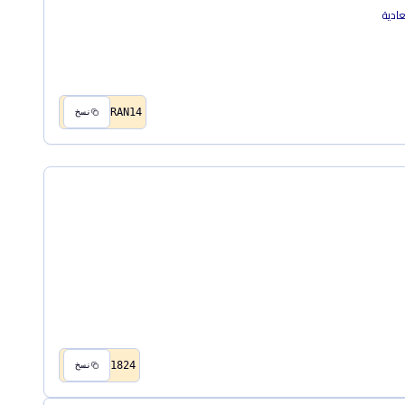
RAN14
نسخ
1824
نسخ