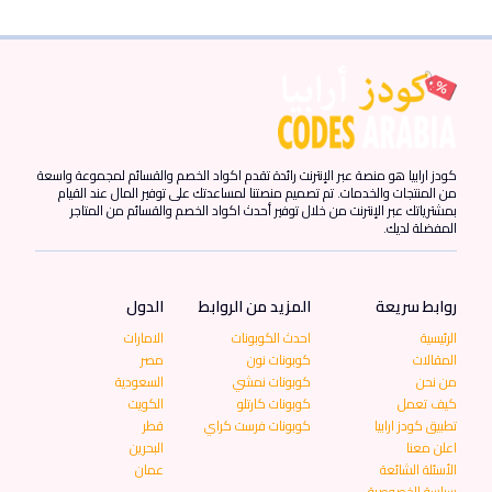
كودز ارابيا هو منصة عبر الإنترنت رائدة تقدم اكواد الخصم والقسائم لمجموعة واسعة
من المنتجات والخدمات. تم تصميم منصتنا لمساعدتك على توفير المال عند القيام
بمشترياتك عبر الإنترنت من خلال توفير أحدث اكواد الخصم والقسائم من المتاجر
المفضلة لديك.
روابط سريعة
المزيد من الروابط
الدول
الرئيسية
احدث الكوبونات
الامارات
المقالات
كوبونات نون
مصر
من نحن
كوبونات نمشي
السعودية
كيف تعمل
كوبونات كارتلو
الكويت
تطبيق كودز ارابيا
كوبونات فرست كراي
قطر
اعلن معنا
البحرين
الأسئلة الشائعة
عمان
سياسة الخصوصية