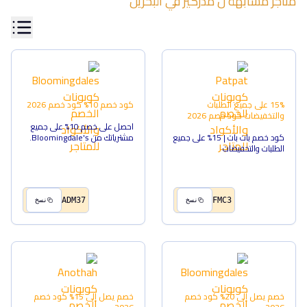
متاجر مشابهة ل
مذركير
في
البحرين
15% على جميع الطلبات
كود خصم 10%
كود خصم
2026
والتخفيضات
كود خصم
2026
احصل على خصم 10% على جميع
كود خصم بات بات | 15% على جميع
مشترياتك من Bloomingdale's.
الطلبات والتخفيضات
ADM37
FMC3
نسخ
نسخ
خصم يصل إلى 20%
كود خصم
خصم يصل إلى 15%
كود خصم