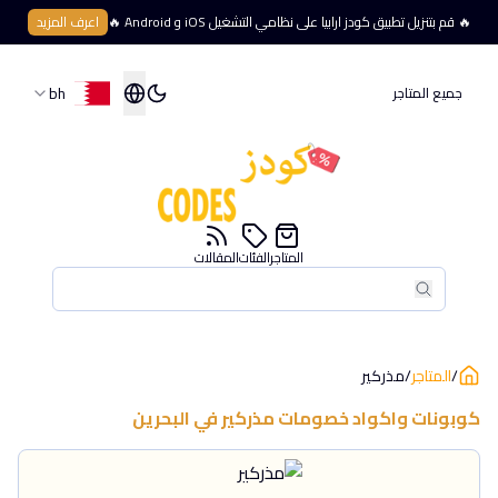
🔥 قم بتنزيل تطبيق كودز ارابيا على نظامي التشغيل iOS و Android 🔥
اعرف المزيد
bh
جميع المتاجر
المتاجر
الفئات
المقالات
بحث
بحث
/
المتاجر
/
مذركير
كوبونات واكواد خصومات
مذركير
في
البحرين