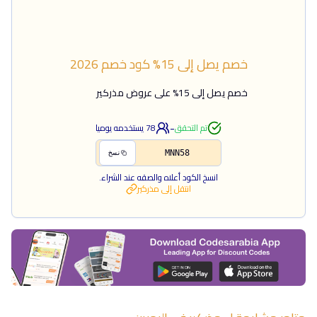
خصم يصل إلى 15%
كود خصم
2026
خصم يصل إلى 15% على عروض مذركير
-
تم التحقق
78
يستخدمه يوميا
MNN58
نسخ
انسخ الكود أعلاه والصقه عند الشراء.
انتقل إلى
مذركير