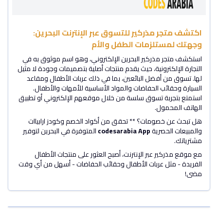
اكتشف متجر مذركير للتسوق عبر الإنترنت البحرين:
وجهتك لمستلزمات الطفل والأم
استكشف متجر مذركير البحرين الإلكتروني، وهو اسم موثوق به في
التجارة الإلكترونية، حيث يقدم منتجات أصلية بتصميمات وجودة لا مثيل
لها. تسوق من أفضل البائعين، بما في ذلك عربات الأطفال ومقاعد
السيارة وحقائب الحفاضات والمواد الأساسية للأمهات والأطفال.
استمتع بتجربة تسوق سلسة من خلال موقعهم الإلكتروني أو تطبيق
الهاتف المحمول.
هل تبحث عن خصومات؟ ** تحقق من أكواد الخصم وكودز ارابياات
والمبيعات الحصرية
codesarabia App
المتوفرة في البحرين لتوفير
مشترياتك.
مع موقع مذركير عبر الإنترنت، أصبح العثور على منتجات الأطفال
الفريدة - مثل عربات الأطفال وحقائب الحفاضات - أسهل من أي وقت
مضى!