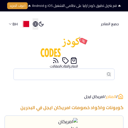
🔥 قم بتنزيل تطبيق كودز ارابيا على نظامي التشغيل iOS و Android 🔥
اعرف المزيد
BH
جميع المتاجر
المتاجر
الفئات
المقالات
بحث
بحث
/
المتاجر
/
امريكان ايجل
كوبونات واكواد خصومات
امريكان ايجل
في
البحرين