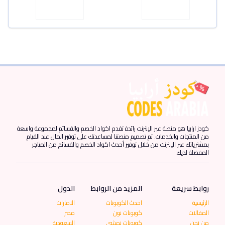
كودز ارابيا هو منصة عبر الإنترنت رائدة تقدم اكواد الخصم والقسائم لمجموعة واسعة
من المنتجات والخدمات. تم تصميم منصتنا لمساعدتك على توفير المال عند القيام
بمشترياتك عبر الإنترنت من خلال توفير أحدث اكواد الخصم والقسائم من المتاجر
المفضلة لديك.
روابط سريعة
المزيد من الروابط
الدول
الرئيسية
احدث الكوبونات
الامارات
المقالات
كوبونات نون
مصر
من نحن
كوبونات نمشي
السعودية