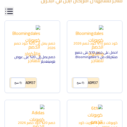
متاجر مشابهة ل
امريكان ايجل
في
البحرين
كود خصم 10%
كود خصم
2026
خصم يصل إلى 20%
كود خصم
2026
احصل على خصم 10% على جميع
مشترياتك من Bloomingdale's.
خصم يصل إلى 20% على عروض
بلومينغديلز
ADM37
ADM37
نسخ
نسخ
كوبونات خصم 6 ستريت
كود
خصم 20%
كود خصم
2026