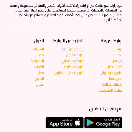
كودز ارابيا هو منصة عبر الإنترنت رائدة تقدم اكواد الخصم والقسائم لمجموعة واسعة
من المنتجات والخدمات. تم تصميم منصتنا لمساعدتك على توفير المال عند القيام
بمشترياتك عبر الإنترنت من خلال توفير أحدث اكواد الخصم والقسائم من المتاجر
المفضلة لديك.
روابط سريعة
المزيد من الروابط
الدول
الرئيسية
احدث الكوبونات
الامارات
المقالات
كوبونات نون
مصر
من نحن
كوبونات نمشي
السعودية
كيف تعمل
كوبونات كارتلو
الكويت
تطبيق كودز ارابيا
كوبونات فرست كراي
قطر
اعلن معنا
البحرين
الأسئلة الشائعة
عمان
سياسة الخصوصية
قم بتنزيل التطبيق