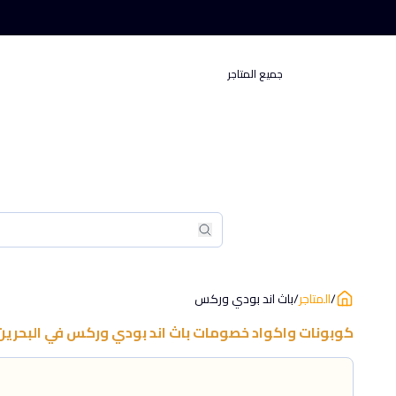
جميع المتاجر
بحث
بحث
/
المتاجر
/
باث اند بودي وركس
كوبونات واكواد خصومات
باث اند بودي وركس
في
البحرين