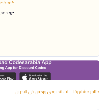
كود خصم باث اند
كود خصم باث اند بو
متاجر مشابهة ل
باث اند بودي وركس
في
البحرين