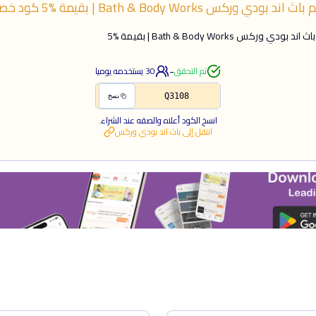
 بودي وركس Bath & Body Works | بقيمة %5
كود خص
دي وركس Bath & Body Works | بقيمة %5
-
تم التحقق
30
يستخدمه يوميا
Q3108
نسخ
انسخ الكود أعلاه والصقه عند الشراء.
انتقل إلى
باث اند بودي وركس