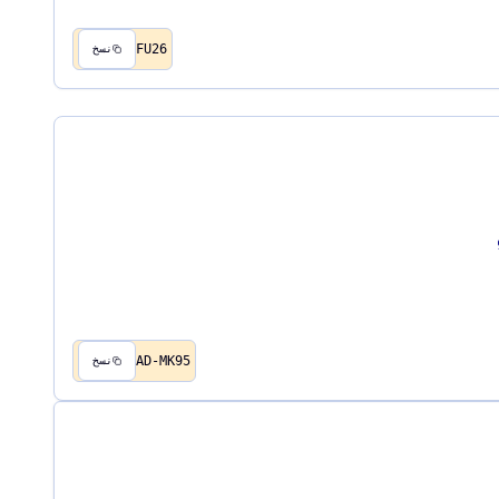
FU26
نسخ
AD-MK95
نسخ