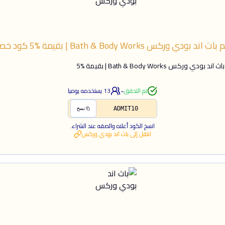
 بودي وركس Bath & Body Works | بقيمة %5
كود خص
دي وركس Bath & Body Works | بقيمة %5
-
تم التحقق
13
يستخدمه يوميا
ADMIT10
نسخ
انسخ الكود أعلاه والصقه عند الشراء.
انتقل إلى
باث اند بودي وركس