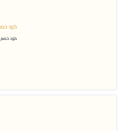
كود خصم باث اند
كود خصم باث اند بو