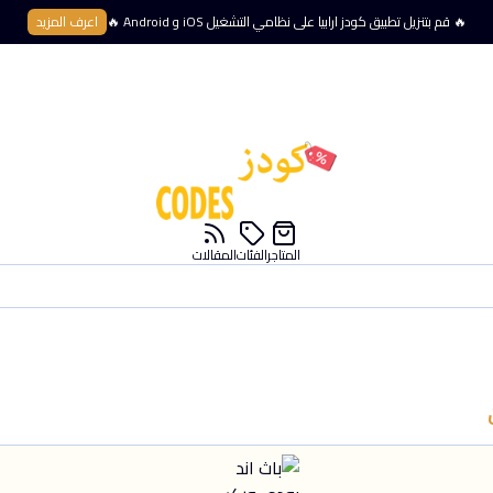
🔥 قم بتنزيل تطبيق كودز ارابيا على نظامي التشغيل iOS و Android 🔥
اعرف المزيد
المتاجر
الفئات
المقالات