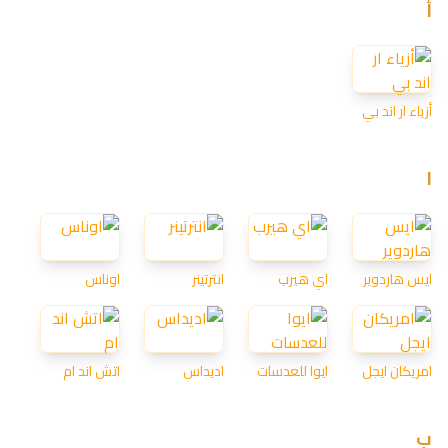
أ
أزياء ار اند بي
ا
ايس هاردوير
اي هيرب
انترتينر
اوناس
امريكان ايجل
ايوا للعدسات
اديداس
اتش اند ام
ب