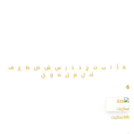
6
أ
ا
ب
ت
ج
د
ذ
ر
س
ش
ص
ط
ع
ف
ك
ل
م
ن
ه
و
ي
متاجر كودز أرابيا
6
6th ستريت