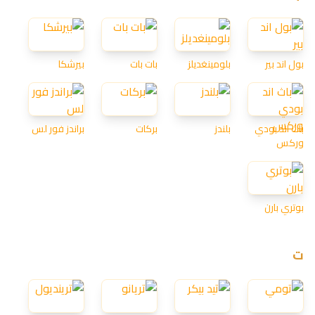
بول اند بير
بلومينغديلز
بات بات
بيرشكا
باث اند بودي
بلندز
بركات
براندز فور لس
وركس
بوتري بارن
ت