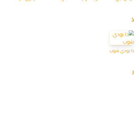
ذ
ذا بودي شوب
ر
ريتوالز
ريفولي شوب
ريفا فاشن
س