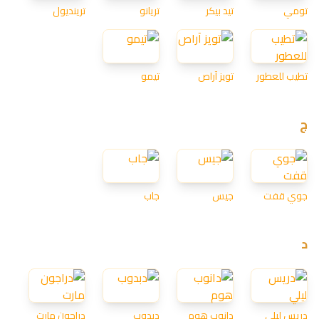
تومي
تيد بيكر
تريانو
ترينديول
تطيب للعطور
تويز آراص
تيمو
ج
جوي قفت
جيس
جاب
د
دريس ليلي
دانوب هوم
دبدوب
دراجون مارت