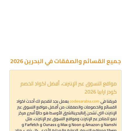
جميع القسائم والصفقات في
البحرين
2026
مواقع التسوق عبر الإنترنت، أفضل اكواد الخصم
كودز ارابيا
2026
فريقنا في
codesarabia.com
يعمل بجد لتقديم لك أحدث اكواد
القسائم والخصومات والصفقات من أفضل مواقع التسوق عبر
الإنترنت التي تشحن إلى
البحرين
الشرق الأوسط هو حاليًا أسرع مركز
نمو للمتاجر عبر الإنترنت ومواقع التسوق عبر الإنترنت، مثل
Namshi و Amazon و Noon و Max و Ounass و Farfetch و
Shein ومواقع التسوق الدولية والمحلية الأخرى. كل شيء متاح