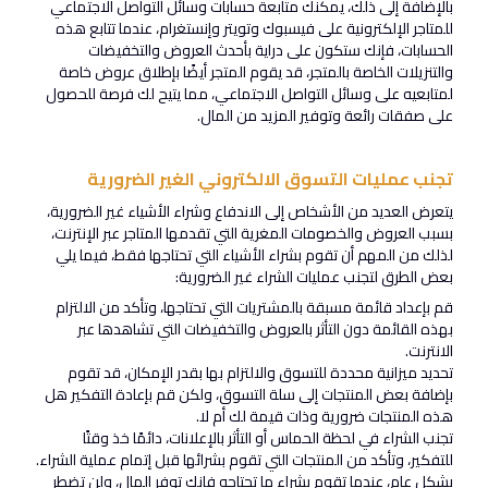
بالإضافة إلى ذلك، يمكنك متابعة حسابات وسائل التواصل الاجتماعي
للمتاجر الإلكترونية على فيسبوك وتويتر وإنستغرام، عندما تتابع هذه
الحسابات، فإنك ستكون على دراية بأحدث العروض والتخفيضات
والتنزيلات الخاصة بالمتجر، قد يقوم المتجر أيضًا بإطلاق عروض خاصة
لمتابعيه على وسائل التواصل الاجتماعي، مما يتيح لك فرصة للحصول
على صفقات رائعة وتوفير المزيد من المال.
تجنب عمليات التسوق الالكتروني الغير الضرورية
يتعرض العديد من الأشخاص إلى الاندفاع وشراء الأشياء غير الضرورية،
بسبب العروض والخصومات المغرية التي تقدمها المتاجر عبر الإنترنت،
لذلك من المهم أن تقوم بشراء الأشياء التي تحتاجها فقط، فيما يلي
بعض الطرق لتجنب عمليات الشراء غير الضرورية:
قم بإعداد قائمة مسبقة بالمشتريات التي تحتاجها، وتأكد من الالتزام
بهذه القائمة دون التأثر بالعروض والتخفيضات التي تشاهدها عبر
الانترنت.
تحديد ميزانية محددة للتسوق والالتزام بها بقدر الإمكان، قد تقوم
بإضافة بعض المنتجات إلى سلة التسوق، ولكن قم بإعادة التفكير هل
هذه المنتجات ضرورية وذات قيمة لك أم لا.
تجنب الشراء في لحظة الحماس أو التأثر بالإعلانات، دائمًا خذ وقتًا
للتفكير، وتأكد من المنتجات التي تقوم بشرائها قبل إتمام عملية الشراء.
بشكل عام، عندما تقوم بشراء ما تحتاجه فإنك توفر المال، ولن تضطر