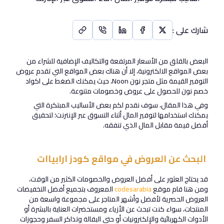
شارك على
:
البعض بالقلق من الأسعار المرتفعة والتكاليف الإضافية للشراء من
بعض المواقع الالكترونية، إلا أن هناك بعض المواقع التي تقدم عروض
التوفير القيمة مثل متجر نون Noon، حيث يمكنك الضغط على اكواد
خصم نون للحصول على عروض وخصومات متنوعة.
وفي هذا المقال، سوف نقدم لكم بعض الأساليب المبتكرة التي
يمكنك استخدامها لتوفير المال أثناء التسوق عبر الإنترنت؛ لتحقيق
أفضل قيمة مقابل المال الذي تنفقه.
البحث عن العروض في مواقع كودز ارابياات
قد يحتاج العثور على أفضل العروض والخصومات الكثير من الوقت،
ومن هنا قام موقع
codesarabia
المعروف بتجميع أفضل التخفيضات
العروض الحصرية لأفضل وأشهر المتاجر على مجموعة واسعة من
المنتجات، سواء كنت تبحث عن الأزياء ومستحضرات العناية بالبشرة أو
الأدوات الكهربائية والإلكترونيات أو حتى البقالة وتذاكر السفر وحجوزات