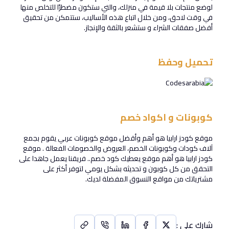
لوضع منتجات بلا قيمة في منزلك، والتي ستكون مضطرًا للتخلص منها
في وقت لاحق، ومن خلال اتباع هذه الأساليب، ستتمكن من تحقيق
أفضل صفقات الشراء و ستشعر بالثقة والإنجاز.
تحميل وحفظ
كوبونات و اكواد خصم
موقع كودز ارابيا هو أهم وأقضل موقع كوبونات عربي يقوم بجمع
آلاف كودات وكوبونات الخصم، العروض والخصومات الفعالة . موقع
كودز ارابيا هو أهم موقع يعطيك كود خصم.. فريقنا يعمل جاهدا على
التحقق من كل كوبون و تحديثه بشكل يومي لتوفر أكثر على
مشترياتك من مواقع التسوق المفضلة لديك.
شارك على
: