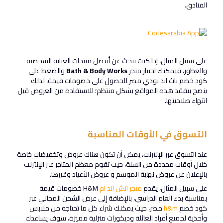
الفنادق.
على سبيل المثال، إذا كنت تبحث عن أفضل منتجات العناية الشخصية
والعطور، فيمكنك اختيار متجر
Bath & Body Works
والضغط على
كود خصم باث اند بودي مصر للحصول على خصومات قيمة، لذلك
ينصح بتفقد هذه المواقع بشكل منتظم؛ للاستفادة من العروض قبل
انتهاء صلاحيتها.
التسوق في الأوقات المناسبة
عند التسوق عبر الإنترنت، يمكن أن تكون هناك عروض وتخفيضات خاصة
خلال أوقات محددة من السنة، حيث تقوم معظم المتاجر عبر الإنترنت
بالإعلان عن عروض نهاية الموسم و عروض الأعياد وغيرها.
على سبيل المثال، يقدم
متجر اتش اند ام
H&M خصومات قيمة
بمناسبة بدء العام الدراسي، بالإضافة إلى عرض الشحن المجاني عبر
كود خصم
h&m
مصر، حيث يمكنك شراء كل ما تحتاجه من ملابس
وأحذية لجميع أفراد العائلة وديكورات منزلية مميزة، سوف يساعدك