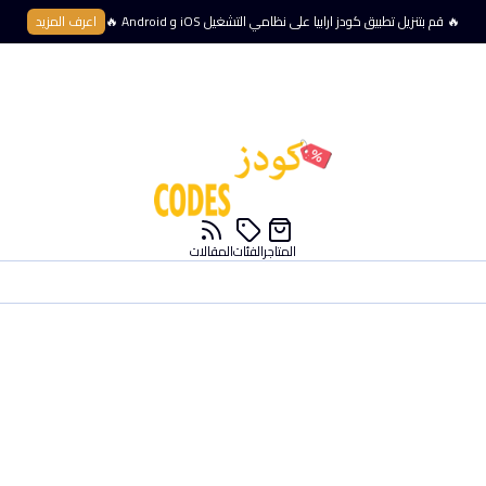
🔥 قم بتنزيل تطبيق كودز ارابيا على نظامي التشغيل iOS و Android 🔥
اعرف المزيد
المتاجر
الفئات
المقالات