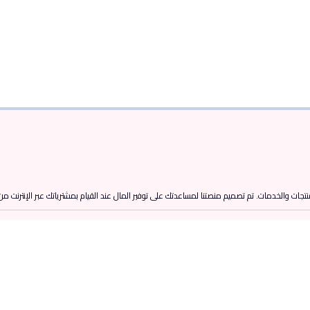
تجات والخدمات. تم تصميم منصتنا لمساعدتك على توفير المال عند القيام بمشترياتك عبر الإنترنت م
المزيد من الروابط
احدث الكوبونات
كوبونات نون
كوبونات نمشي
كوبونات كارتلو